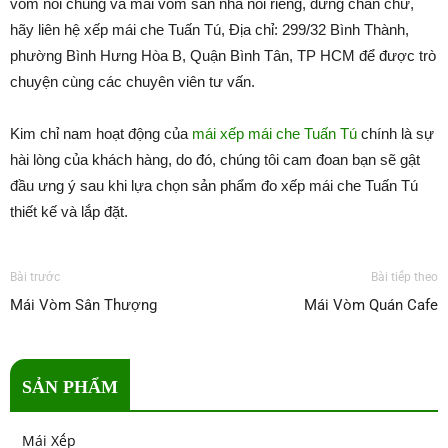
vòm nói chung và mái vòm sân nhà nói riêng, đừng chần chừ,
hãy liên hệ xếp mái che Tuấn Tú, Địa chỉ: 299/32 Bình Thành,
phường Bình Hưng Hòa B, Quận Bình Tân, TP HCM để được trò
chuyện cùng các chuyên viên tư vấn.
Kim chỉ nam hoạt động của
mái xếp mái che Tuấn Tú
chính là sự
hài lòng của khách hàng, do đó, chúng tôi cam đoan bạn sẽ gật
đầu ưng ý sau khi lựa chọn sản phẩm đo xếp mái che Tuấn Tú
thiết kế và lắp đặt.
Bài trước
Bài tiếp theo
Mái Vòm Sân Thượng
Mái Vòm Quán Cafe
SẢN PHẨM
Mái Xếp