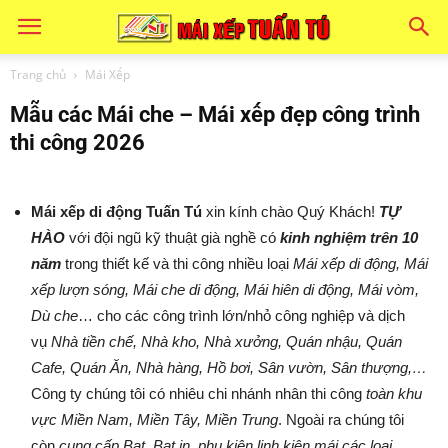
Trang chủ
Mái Xếp
Mẫu các Mái che – Mái xếp đẹp công trình
thi công 2026
Mái xếp di động Tuấn Tú
xin kính chào Quý Khách!
TỰ
HÀO
với đội ngũ kỹ thuật già nghề có
kinh nghiệm trên 10
năm
trong thiết kế và thi công nhiều loại
Mái xếp di động, Mái
xếp lượn sóng, Mái che di động, Mái hiên di động, Mái vòm,
Dù che
… cho các công trình lớn/nhỏ công nghiệp và dịch
vụ
Nhà tiền chế, Nhà kho, Nhà xưởng, Quán nhậu, Quán
Cafe, Quán Ăn, Nhà hàng, Hồ bơi, Sân vườn, Sân thượng,…
Công ty chúng tôi có nhiêu chi nhánh nhân thi công
toàn khu
vực Miền Nam, Miền Tây, Miền Trung
. Ngoài ra chúng tôi
còn
cung cấp Bạt, Bạt in, phụ kiện linh kiện mái các loại.